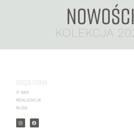
NOWOŚC
KOLEKCJA 20
NASZA FIRMA
O NAS
REALIZACJE
BLOG