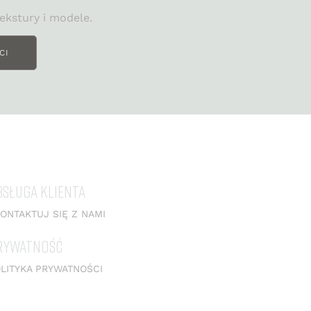
ekstury i modele.
CI
BSŁUGA KLIENTA
ONTAKTUJ SIĘ Z NAMI
RYWATNOŚĆ
LITYKA PRYWATNOŚCI