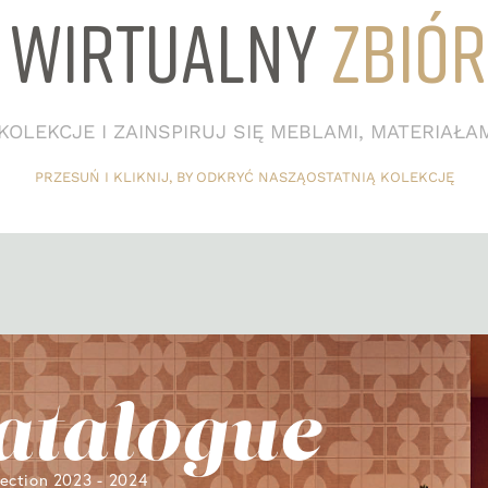
IRTUALNY
Z
B
I
Ó
R
I
N
OLEKCJE I ZAINSPIRUJ SIĘ MEBLAMI, MATERIAŁAM
PRZESUŃ I KLIKNIJ, BY ODKRYĆ NASZĄOSTATNIĄ KOLEKCJĘ