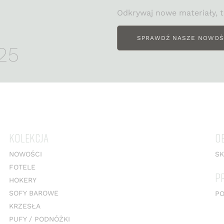
I
Odkrywaj nowe materiały, t
SPRAWDŹ NASZE NOWOŚ
25
KOLEKCJA
O
NOWOŚCI
SK
FOTELE
P
HOKERY
SOFY BAROWE
PO
KRZESŁA
PUFY / PODNÓŻKI