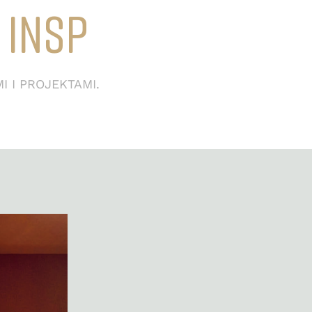
S
P
I
R
A
C
J
I
I I PROJEKTAMI.