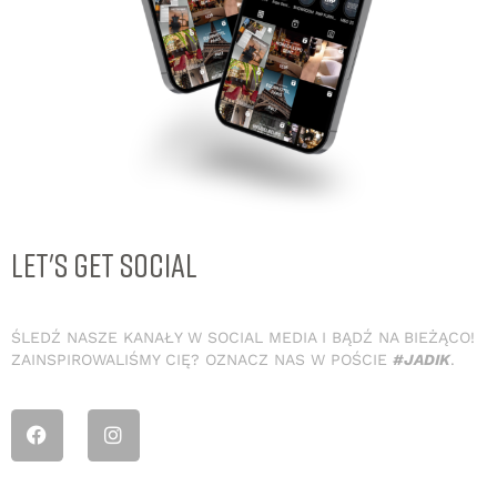
LET'S GET SOCIAL
ŚLEDŹ NASZE KANAŁY W SOCIAL MEDIA I BĄDŹ NA BIEŻĄCO!
ZAINSPIROWALIŚMY CIĘ? OZNACZ NAS W POŚCIE
#JADIK
.