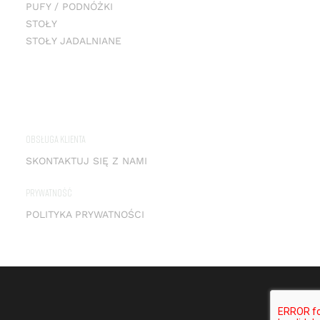
PUFY / PODNÓŻKI
STOŁY
STOŁY JADALNIANE
OBSŁUGA KLIENTA
SKONTAKTUJ SIĘ Z NAMI
PRYWATNOŚĆ
POLITYKA PRYWATNOŚCI