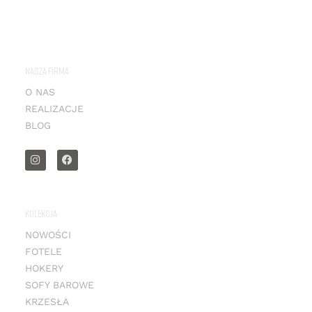
NASZA FIRMA
O NAS
REALIZACJE
BLOG
KOLEKCJA
NOWOŚCI
FOTELE
HOKERY
SOFY BAROWE
KRZESŁA