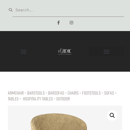
Armchair
–
Barstools
–
Barsofas
–
Chairs
–
Footstools
–
Sofas
–
Tables
–
hospitality tables
–
Outdoor