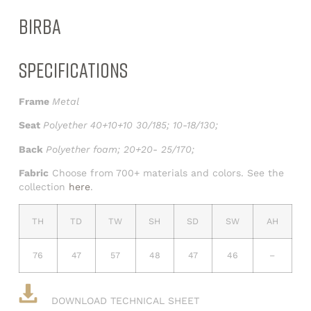
BIRBA
SPECIFICATIONS
Frame
Metal
Seat
Polyether 40+10+10 30/185; 10-18/130;
Back
Polyether foam; 20+20- 25/170;
Fabric
Choose from 700+ materials and colors. See the
collection
here
.
TH
TD
TW
SH
SD
SW
AH
76
47
57
48
47
46
–
DOWNLOAD TECHNICAL SHEET