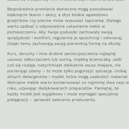
Bezpośrednie promienie słoneczne mogą powodować
blaknięcie tkanin i skóry, a zbyt bliskie sąsiedztwo
grzejników czy pieców może wysuszać tapicerkę. Dlatego
warto zadbać o odpowiednie ustawienie mebli w
pomieszczeniu. Aby Twoje poduszki zachowały swoją
sprężystość i komfort, regularnie je spulchniaj i odwracaj.
Dzięki temu zachowają swoją pierwotną formę na dłużej.
Kurz, okruchy i inne drobne zanieczyszczenia najlepiej
usuwać odkurzaczem lub suchą, miękką ściereczką. Jeśli
coś się rozleje, natychmiast delikatnie osusz miejsce, nie
pocierając plamy – to może tylko pogorszyć sytuację. Unikaj
silnych detergentów i mydeł, które mogą uszkodzić materiał.
Skórzane meble warto konserwować co najmniej dwa razy w
roku, używając dedykowanych preparatów. Pamiętaj, że
każdy model jest wyjątkowy i może wymagać specjalnej
pielęgnacji – sprawdź zalecenia producenta.