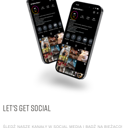
LET'S GET SOCIAL
ŚLEDŹ NASZE KANAŁY W SOCIAL MEDIA I BĄDŹ NA BIEŻĄCO!