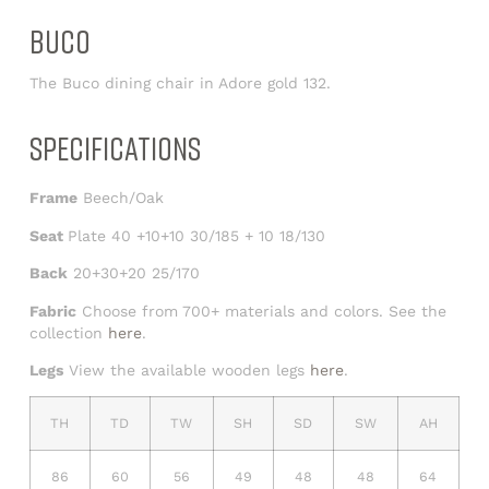
BUCO
The Buco dining chair in Adore gold 132.
SPECIFICATIONS
Frame
Beech/Oak
Seat
Plate 40 +10+10 30/185 + 10 18/130
Back
20+30+20 25/170
Fabric
Choose from 700+ materials and colors. See the
collection
here
.
Legs
View the available wooden legs
here
.
TH
TD
TW
SH
SD
SW
AH
86
60
56
49
48
48
64