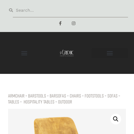
Armchair
–
Barstools
–
Barsofas
–
Chairs
–
Footstools
–
Sofas
–
Tables
–
hospitality tables
–
Outdoor