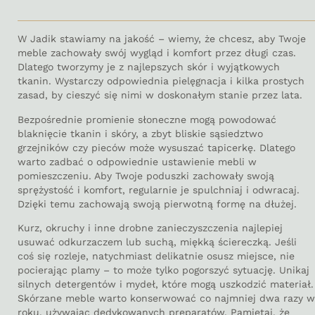
W Jadik stawiamy na jakość – wiemy, że chcesz, aby Twoje
meble zachowały swój wygląd i komfort przez długi czas.
Dlatego tworzymy je z najlepszych skór i wyjątkowych
tkanin. Wystarczy odpowiednia pielęgnacja i kilka prostych
zasad, by cieszyć się nimi w doskonałym stanie przez lata.
Bezpośrednie promienie słoneczne mogą powodować
blaknięcie tkanin i skóry, a zbyt bliskie sąsiedztwo
grzejników czy pieców może wysuszać tapicerkę. Dlatego
warto zadbać o odpowiednie ustawienie mebli w
pomieszczeniu. Aby Twoje poduszki zachowały swoją
sprężystość i komfort, regularnie je spulchniaj i odwracaj.
Dzięki temu zachowają swoją pierwotną formę na dłużej.
Kurz, okruchy i inne drobne zanieczyszczenia najlepiej
usuwać odkurzaczem lub suchą, miękką ściereczką. Jeśli
coś się rozleje, natychmiast delikatnie osusz miejsce, nie
pocierając plamy – to może tylko pogorszyć sytuację. Unikaj
silnych detergentów i mydeł, które mogą uszkodzić materiał.
Skórzane meble warto konserwować co najmniej dwa razy w
roku, używając dedykowanych preparatów. Pamiętaj, że