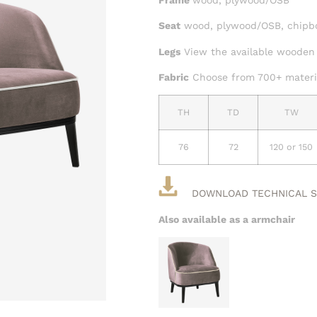
Seat
wood, plywood/OSB, chipb
Legs
View the available wooden
Fabric
Choose from 700+ materia
TH
TD
TW
76
72
120 or 150
DOWNLOAD TECHNICAL 
Also available as a armchair