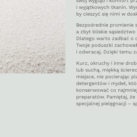
swój wygląd i komfort pr
i wyjątkowych tkanin. Wys
by cieszyć się nimi w dos
Bezpośrednie promienie 
a zbyt bliskie sąsiedztw
Dlatego warto zadbać o 
Twoje poduszki zachowały
i odwracaj. Dzięki temu 
Kurz, okruchy i inne dro
lub suchą, miękką ścierec
miejsce, nie pocierając p
detergentów i mydeł, kt
konserwować co najmniej
preparatów. Pamiętaj, ż
specjalnej pielęgnacji – 