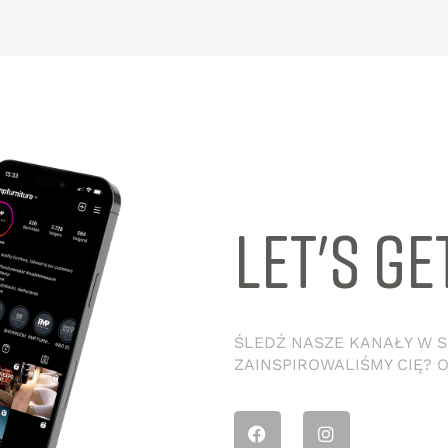
LET'S GE
ŚLEDŹ NASZE KANAŁY W SO
ZAINSPIROWALIŚMY CIĘ? 