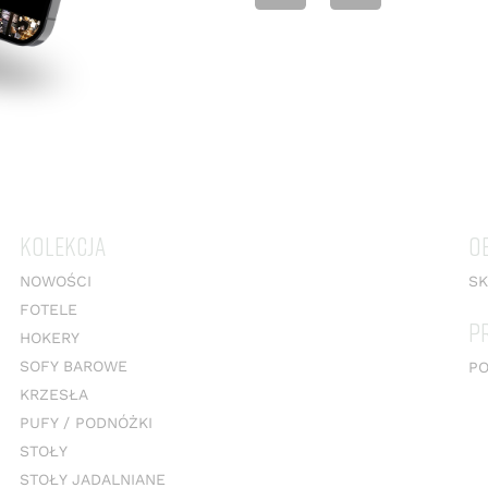
KOLEKCJA
O
NOWOŚCI
SK
FOTELE
P
HOKERY
SOFY BAROWE
PO
KRZESŁA
PUFY / PODNÓŻKI
STOŁY
STOŁY JADALNIANE