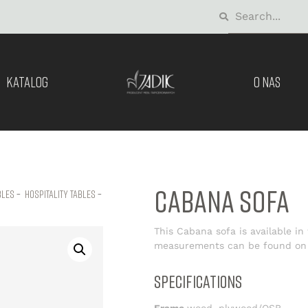
KATALOG
O NAS
CABANA SOFA
bles
–
hospitality tables
–
This Cabana sofa is available in
measurements can be found on 
SPECIFICATIONS
Frame
wood, plywood/OSB