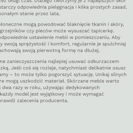
zez długi czas. Dlatego tworzymy je z najlepszych skór
tarczy odpowiednia pielęgnacja i kilka prostych zasad,
konałym stanie przez lata.
słoneczne mogą powodować blaknięcie tkanin i skóry,
o grzejników czy pieców może wysuszać tapicerkę.
odpowiednie ustawienie mebli w pomieszczeniu. Aby
 swoją sprężystość i komfort, regularnie je spulchniaj
zachowają swoją pierwotną formę na dłużej.
bne zanieczyszczenia najlepiej usuwać odkurzaczem
zką. Jeśli coś się rozleje, natychmiast delikatnie osusz
lamy – to może tylko pogorszyć sytuację. Unikaj silnych
óre mogą uszkodzić materiał. Skórzane meble warto
 dwa razy w roku, używając dedykowanych
e każdy model jest wyjątkowy i może wymagać
sprawdź zalecenia producenta.