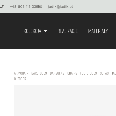
+48 605 115 339
jadik@jadik.pl
KOLEKCJA
REALIZACJE
MATERIAŁY
Armchair
–
Barstools
–
Barsofas
–
Chairs
–
Footstools
–
Sofas
–
Ta
Outdoor