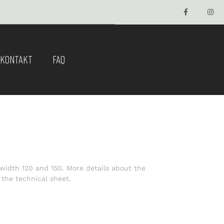
KONTAKT
FAQ
 width 120 and 150. More details about the
the technical sheet.