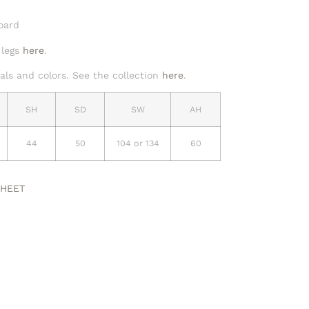
oard
 legs
here
.
ls and colors. See the collection
here
.
SH
SD
SW
AH
44
50
104 or 134
60
SHEET