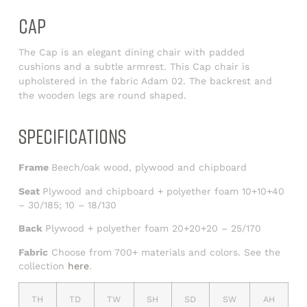
CAP
The Cap is an elegant dining chair with padded
cushions and a subtle armrest. This Cap chair is
upholstered in the fabric Adam 02. The backrest and
the wooden legs are round shaped.
SPECIFICATIONS
Frame
Beech/oak wood, plywood and chipboard
Seat
Plywood and chipboard + polyether foam 10+10+40
– 30/185; 10 – 18/130
Back
Plywood + polyether foam 20+20+20 – 25/170
Fabric
Choose from 700+ materials and colors. See the
collection
here
.
TH
TD
TW
SH
SD
SW
AH