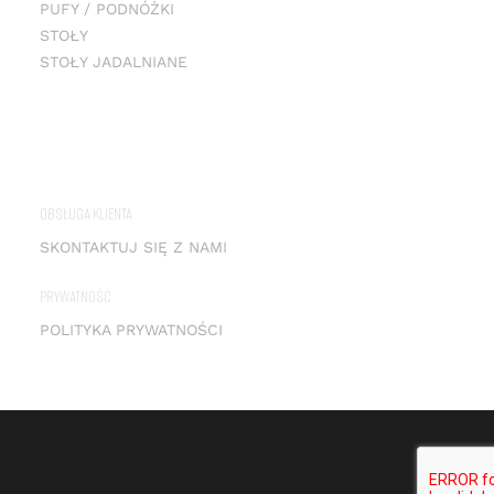
PUFY / PODNÓŻKI
STOŁY
STOŁY JADALNIANE
OBSŁUGA KLIENTA
SKONTAKTUJ SIĘ Z NAMI
PRYWATNOŚĆ
POLITYKA PRYWATNOŚCI