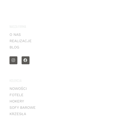
NASZA FIRMA
O NAS
REALIZACJE
BLOG
KOLEKCJA
NOWOŚCI
FOTELE
HOKERY
SOFY BAROWE
KRZESŁA