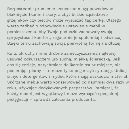
Bezpośrednie promienie słoneczne mogą powodować
blaknięcie tkanin i skóry, a zbyt bliskie sąsiedztwo
grzejników czy pieców może wysuszać tapicerkę. Dlatego
warto zadbać o odpowiednie ustawienie mebli w
pomieszczeniu. Aby Twoje poduszki zachowały swoją
sprężystość i komfort, regularnie je spulchniaj i odwracaj.
Dzięki temu zachowają swoją pierwotną formę na dłużej.
Kurz, okruchy i inne drobne zanieczyszczenia najlepiej
usuwać odkurzaczem lub suchą, miękką ściereczką. Jeśli
coś się rozleje, natychmiast delikatnie osusz miejsce, nie
pocierając plamy – to może tylko pogorszyć sytuację. Unikaj
silnych detergentów i mydeł, które mogą uszkodzić materiał.
Skórzane meble warto konserwować co najmniej dwa razy w
roku, używając dedykowanych preparatów. Pamiętaj, że
każdy model jest wyjątkowy i może wymagać specjalnej
pielęgnacji – sprawdź zalecenia producenta.