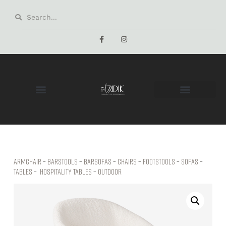
Armchair
–
Barstools
–
Barsofas
–
Chairs
–
Footstools
–
Sofas
–
Tables
–
hospitality tables
–
Outdoor