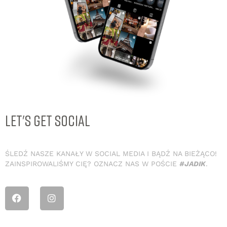
LET'S GET SOCIAL
ŚLEDŹ NASZE KANAŁY W SOCIAL MEDIA I BĄDŹ NA BIEŻĄCO!
ZAINSPIROWALIŚMY CIĘ? OZNACZ NAS W POŚCIE
#JADIK
.