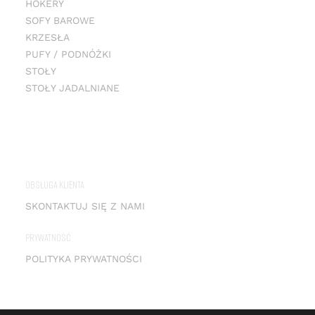
HOKERY
SOFY BAROWE
KRZESŁA
PUFY / PODNÓŻKI
STOŁY
STOŁY JADALNIANE
OBSŁUGA KLIENTA
SKONTAKTUJ SIĘ Z NAMI
PRYWATNOŚĆ
POLITYKA PRYWATNOŚCI