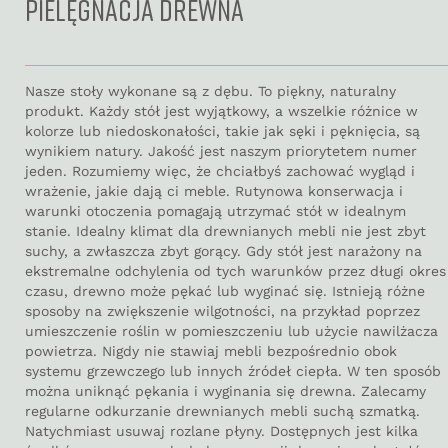
PIELĘGNACJA DREWNA
Nasze stoły wykonane są z dębu. To piękny, naturalny
produkt. Każdy stół jest wyjątkowy, a wszelkie różnice w
kolorze lub niedoskonałości, takie jak sęki i pęknięcia, są
wynikiem natury. Jakość jest naszym priorytetem numer
jeden. Rozumiemy więc, że chciałbyś zachować wygląd i
wrażenie, jakie dają ci meble. Rutynowa konserwacja i
warunki otoczenia pomagają utrzymać stół w idealnym
stanie. Idealny klimat dla drewnianych mebli nie jest zbyt
suchy, a zwłaszcza zbyt gorący. Gdy stół jest narażony na
ekstremalne odchylenia od tych warunków przez długi okres
czasu, drewno może pękać lub wyginać się. Istnieją różne
sposoby na zwiększenie wilgotności, na przykład poprzez
umieszczenie roślin w pomieszczeniu lub użycie nawilżacza
powietrza. Nigdy nie stawiaj mebli bezpośrednio obok
systemu grzewczego lub innych źródeł ciepła. W ten sposób
można uniknąć pękania i wyginania się drewna. Zalecamy
regularne odkurzanie drewnianych mebli suchą szmatką.
Natychmiast usuwaj rozlane płyny. Dostępnych jest kilka