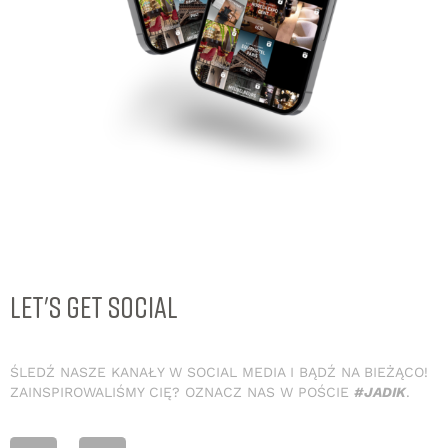
LET'S GET SOCIAL
ŚLEDŹ NASZE KANAŁY W SOCIAL MEDIA I BĄDŹ NA BIEŻĄCO!
ZAINSPIROWALIŚMY CIĘ? OZNACZ NAS W POŚCIE
#JADIK
.