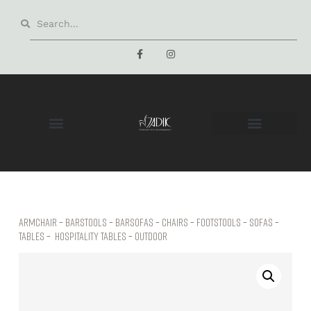
Armchair
–
Barstools
–
Barsofas
–
Chairs
–
Footstools
–
Sofas
–
Tables
–
hospitality tables
–
Outdoor