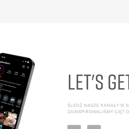
LET'S GE
ŚLEDŹ NASZE KANAŁY W SO
ZAINSPIROWALIŚMY CIĘ? 