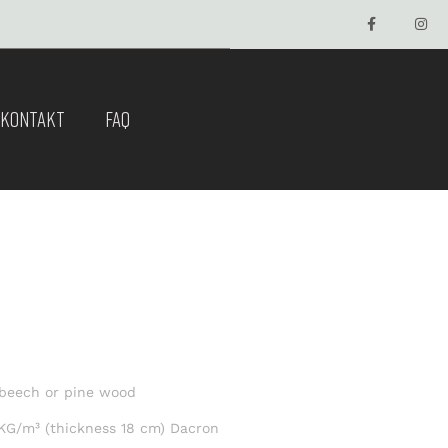
KONTAKT
FAQ
beech or pine wood
 KG/m³ (thickness 18 cm) Dacron