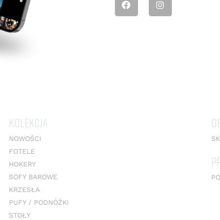
KOLEKCJA
O
NOWOŚCI
SK
FOTELE
P
HOKERY
SOFY BAROWE
PO
KRZESŁA
PUFY / PODNÓŻKI
STOŁY