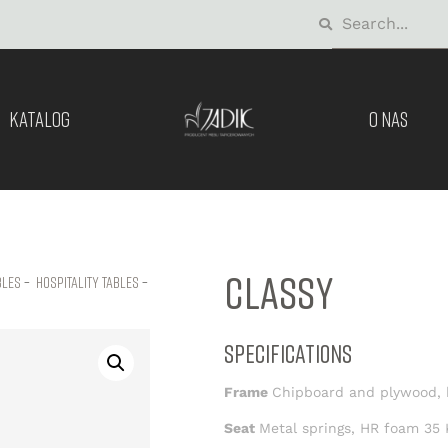
KATALOG
O NAS
CLASSY
bles
–
hospitality tables
–
SPECIFICATIONS
Frame
Chipboard and plywood, 
Seat
Metal springs, HR foam 35