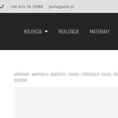
+48 605 115 339
jadik@jadik.pl
KOLEKCJA
REALIZACJE
MATERIAŁY
Armchair
–
Barstools
–
Barsofas
–
Chairs
–
Footstools
–
Sofas
–
Ta
Outdoor