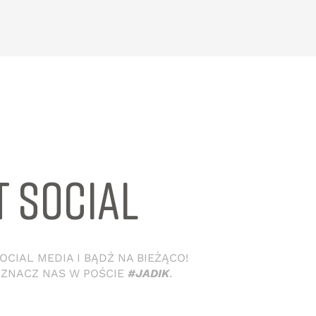
T SOCIAL
CIAL MEDIA I BĄDŹ NA BIEŻĄCO!
OZNACZ NAS W POŚCIE
#JADIK
.