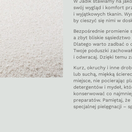
W Jadik stawiamy na jak
swój wygląd i komfort pr
i wyjątkowych tkanin. Wys
by cieszyć się nimi w dos
Bezpośrednie promienie 
a zbyt bliskie sąsiedztw
Dlatego warto zadbać o 
Twoje poduszki zachowały
i odwracaj. Dzięki temu 
Kurz, okruchy i inne dro
lub suchą, miękką ścierec
miejsce, nie pocierając p
detergentów i mydeł, kt
konserwować co najmniej
preparatów. Pamiętaj, ż
specjalnej pielęgnacji – 