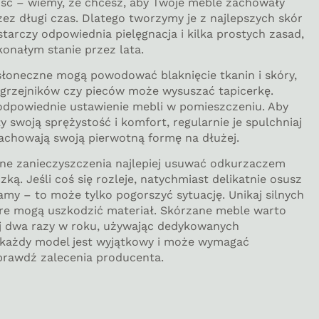
ość – wiemy, że chcesz, aby Twoje meble zachowały
zez długi czas. Dlatego tworzymy je z najlepszych skór
tarczy odpowiednia pielęgnacja i kilka prostych zasad,
konałym stanie przez lata.
słoneczne mogą powodować blaknięcie tkanin i skóry,
o grzejników czy pieców może wysuszać tapicerkę.
odpowiednie ustawienie mebli w pomieszczeniu. Aby
 swoją sprężystość i komfort, regularnie je spulchniaj
zachowają swoją pierwotną formę na dłużej.
bne zanieczyszczenia najlepiej usuwać odkurzaczem
zką. Jeśli coś się rozleje, natychmiast delikatnie osusz
lamy – to może tylko pogorszyć sytuację. Unikaj silnych
óre mogą uszkodzić materiał. Skórzane meble warto
 dwa razy w roku, używając dedykowanych
e każdy model jest wyjątkowy i może wymagać
sprawdź zalecenia producenta.