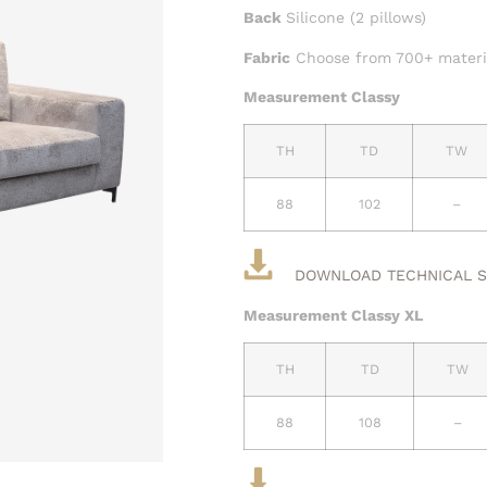
Back
Silicone (2 pillows)
Fabric
Choose from 700+ materia
Measurement Classy
TH
TD
TW
88
102
–
DOWNLOAD TECHNICAL S
Measurement Classy XL
TH
TD
TW
88
108
–