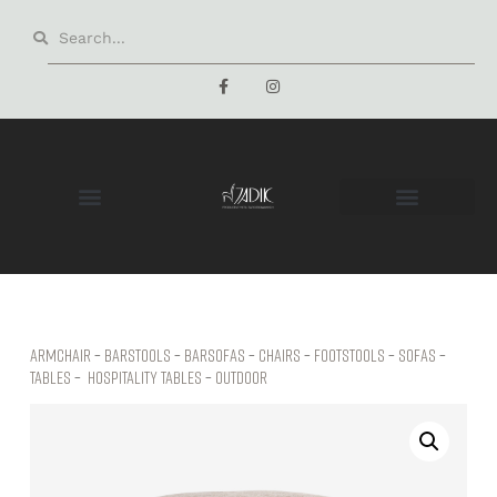
Armchair
–
Barstools
–
Barsofas
–
Chairs
–
Footstools
–
Sofas
–
Tables
–
hospitality tables
–
Outdoor