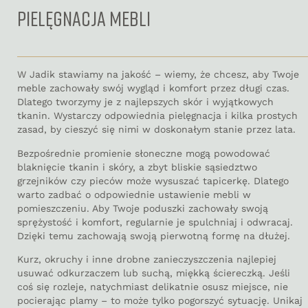
PIELĘGNACJA MEBLI
W Jadik stawiamy na jakość – wiemy, że chcesz, aby Twoje
meble zachowały swój wygląd i komfort przez długi czas.
Dlatego tworzymy je z najlepszych skór i wyjątkowych
tkanin. Wystarczy odpowiednia pielęgnacja i kilka prostych
zasad, by cieszyć się nimi w doskonałym stanie przez lata.
Bezpośrednie promienie słoneczne mogą powodować
blaknięcie tkanin i skóry, a zbyt bliskie sąsiedztwo
grzejników czy pieców może wysuszać tapicerkę. Dlatego
warto zadbać o odpowiednie ustawienie mebli w
pomieszczeniu. Aby Twoje poduszki zachowały swoją
sprężystość i komfort, regularnie je spulchniaj i odwracaj.
Dzięki temu zachowają swoją pierwotną formę na dłużej.
Kurz, okruchy i inne drobne zanieczyszczenia najlepiej
usuwać odkurzaczem lub suchą, miękką ściereczką. Jeśli
coś się rozleje, natychmiast delikatnie osusz miejsce, nie
pocierając plamy – to może tylko pogorszyć sytuację. Unikaj