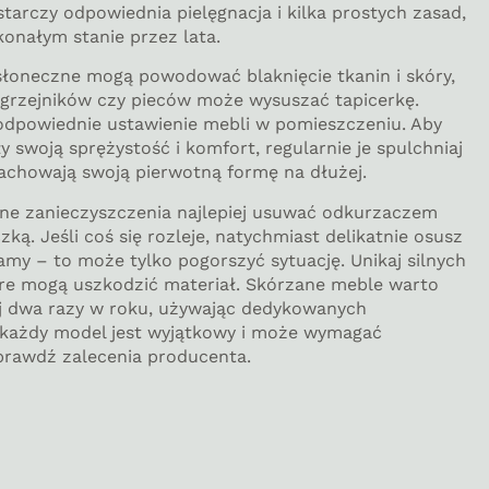
tarczy odpowiednia pielęgnacja i kilka prostych zasad,
konałym stanie przez lata.
słoneczne mogą powodować blaknięcie tkanin i skóry,
o grzejników czy pieców może wysuszać tapicerkę.
odpowiednie ustawienie mebli w pomieszczeniu. Aby
 swoją sprężystość i komfort, regularnie je spulchniaj
zachowają swoją pierwotną formę na dłużej.
bne zanieczyszczenia najlepiej usuwać odkurzaczem
zką. Jeśli coś się rozleje, natychmiast delikatnie osusz
lamy – to może tylko pogorszyć sytuację. Unikaj silnych
óre mogą uszkodzić materiał. Skórzane meble warto
 dwa razy w roku, używając dedykowanych
e każdy model jest wyjątkowy i może wymagać
sprawdź zalecenia producenta.