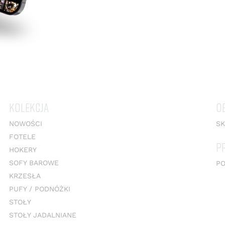
KOLEKCJA
O
NOWOŚCI
SK
FOTELE
P
HOKERY
SOFY BAROWE
PO
KRZESŁA
PUFY / PODNÓŻKI
STOŁY
STOŁY JADALNIANE