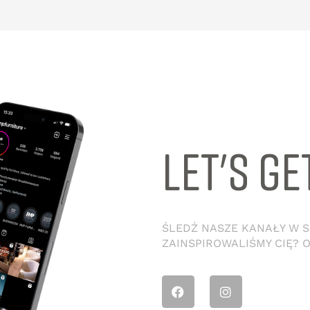
LET'S GE
ŚLEDŹ NASZE KANAŁY W SO
ZAINSPIROWALIŚMY CIĘ? 