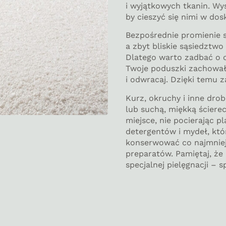
i wyjątkowych tkanin. Wys
by cieszyć się nimi w dos
Bezpośrednie promienie 
a zbyt bliskie sąsiedztw
Dlatego warto zadbać o 
Twoje poduszki zachowały
i odwracaj. Dzięki temu 
Kurz, okruchy i inne dro
lub suchą, miękką ścierec
miejsce, nie pocierając p
detergentów i mydeł, kt
konserwować co najmniej
preparatów. Pamiętaj, ż
specjalnej pielęgnacji – 