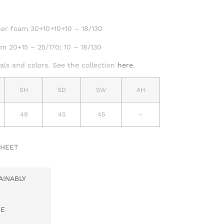
er foam 30+10+10+10 – 18/130
m 20+15 – 25/170; 10 – 18/130
ls and colors. See the collection
here
.
SH
SD
SW
AH
49
45
45
–
SHEET
AINABLY
PE