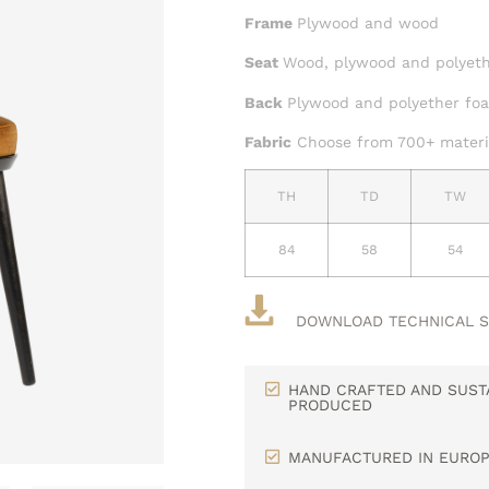
Frame
Plywood and wood
Seat
Wood, plywood and polyeth
Back
Plywood and polyether foa
Fabric
Choose from 700+ materia
TH
TD
TW
84
58
54
DOWNLOAD TECHNICAL 
HAND CRAFTED AND SUST
PRODUCED
MANUFACTURED IN EURO