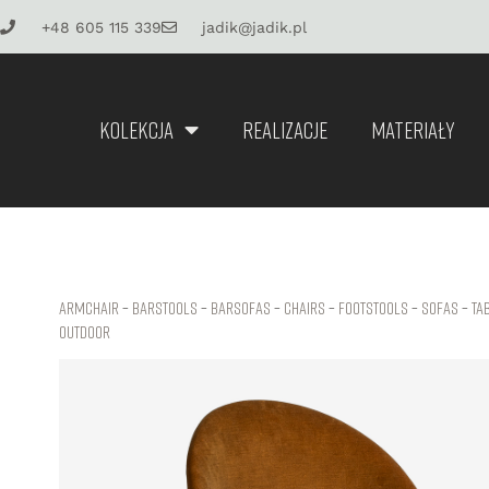
+48 605 115 339
jadik@jadik.pl
KOLEKCJA
REALIZACJE
MATERIAŁY
Armchair
–
Barstools
–
Barsofas
–
Chairs
–
Footstools
–
Sofas
–
Ta
Outdoor