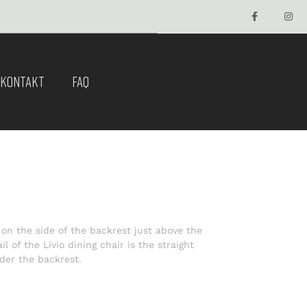
KONTAKT
FAQ
 on the side of the backrest just above the
l of the Livio dining chair is the straight
er the backrest.