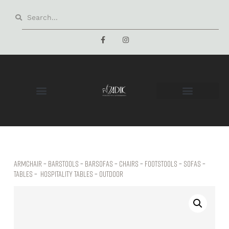
Armchair
–
Barstools
–
Barsofas
–
Chairs
–
Footstools
–
Sofas
–
Tables
–
hospitality tables
–
Outdoor