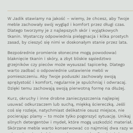
W Jadik stawiamy na jakość – wiemy, że chcesz, aby Twoje
meble zachowały swój wygląd i komfort przez długi czas.
Dlatego tworzymy je z najlepszych skór i wyjątkowych
tkanin. Wystarczy odpowiednia pielęgnacja i kilka prostych
zasad, by cieszyć się nimi w doskonałym stanie przez lata.
Bezpośrednie promienie słoneczne mogą powodować
blaknięcie tkanin i skóry, a zbyt bliskie sąsiedztwo
grzejników czy pieców może wysuszać tapicerkę. Dlatego
warto zadbać o odpowiednie ustawienie mebli w
pomieszczeniu. Aby Twoje poduszki zachowały swoją
sprężystość i komfort, regularnie je spulchniaj i odwracaj.
Dzięki temu zachowają swoją pierwotną formę na dłużej.
Kurz, okruchy i inne drobne zanieczyszczenia najlepiej
usuwać odkurzaczem lub suchą, miękką ściereczką. Jeśli
coś się rozleje, natychmiast delikatnie osusz miejsce, nie
pocierając plamy – to może tylko pogorszyć sytuację. Unikaj
silnych detergentów i mydeł, które mogą uszkodzić materiał.
Skórzane meble warto konserwować co najmniej dwa razy w