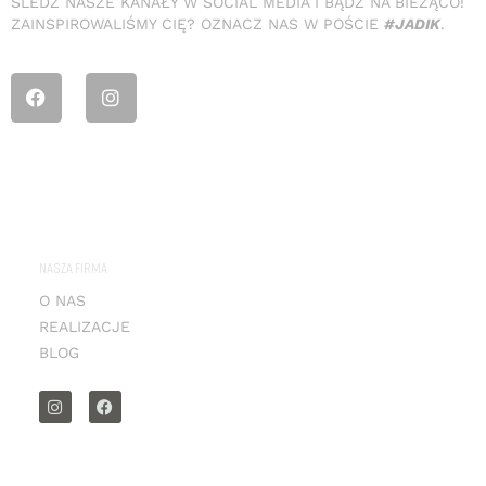
ŚLEDŹ NASZE KANAŁY W SOCIAL MEDIA I BĄDŹ NA BIEŻĄCO!
ZAINSPIROWALIŚMY CIĘ? OZNACZ NAS W POŚCIE
#JADIK
.
NASZA FIRMA
O NAS
REALIZACJE
BLOG