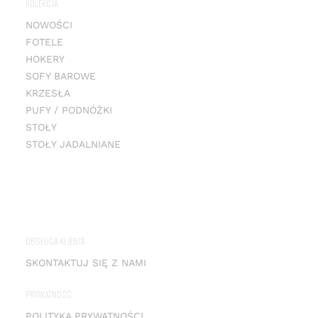
KOLEKCJA
NOWOŚCI
FOTELE
HOKERY
SOFY BAROWE
KRZESŁA
PUFY / PODNÓŻKI
STOŁY
STOŁY JADALNIANE
OBSŁUGA KLIENTA
SKONTAKTUJ SIĘ Z NAMI
PRYWATNOŚĆ
POLITYKA PRYWATNOŚCI