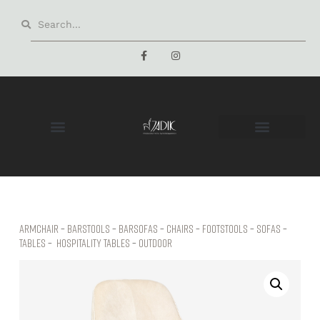
Armchair
–
Barstools
–
Barsofas
–
Chairs
–
Footstools
–
Sofas
–
Tables
–
hospitality tables
–
Outdoor