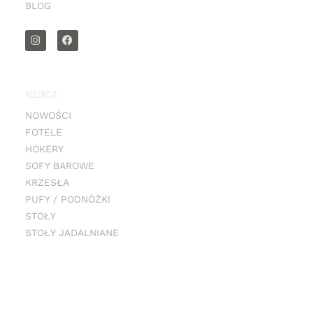
BLOG
KOLEKCJA
NOWOŚCI
FOTELE
HOKERY
SOFY BAROWE
KRZESŁA
PUFY / PODNÓŻKI
STOŁY
STOŁY JADALNIANE