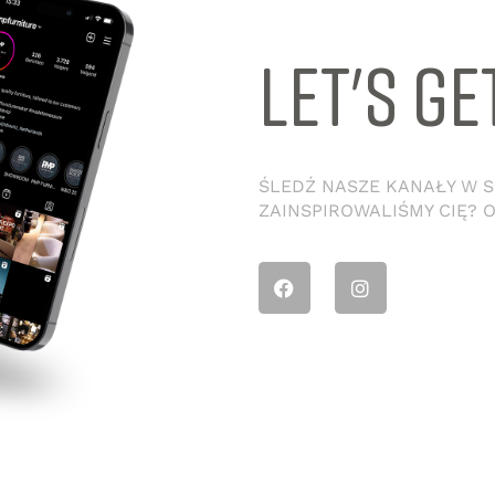
LET'S GE
ŚLEDŹ NASZE KANAŁY W SO
ZAINSPIROWALIŚMY CIĘ? 