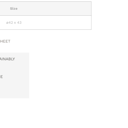
Size
ø42 x 43
SHEET
AINABLY
PE