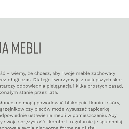
JA MEBLI
ość – wiemy, że chcesz, aby Twoje meble zachowały
zez długi czas. Dlatego tworzymy je z najlepszych skór
tarczy odpowiednia pielęgnacja i kilka prostych zasad,
konałym stanie przez lata.
słoneczne mogą powodować blaknięcie tkanin i skóry,
o grzejników czy pieców może wysuszać tapicerkę.
odpowiednie ustawienie mebli w pomieszczeniu. Aby
 swoją sprężystość i komfort, regularnie je spulchniaj
zachowają swoją pierwotną formę na dłużej.