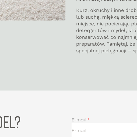
Kurz, okruchy i inne dro
lub suchą, miękką ścierec
miejsce, nie pocierając p
detergentów i mydeł, kt
konserwować co najmniej
preparatów. Pamiętaj, ż
specjalnej pielęgnacji – 
DEL?
E-mail