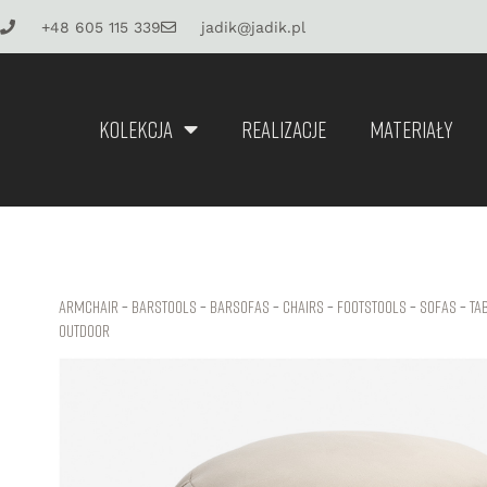
+48 605 115 339
jadik@jadik.pl
KOLEKCJA
REALIZACJE
MATERIAŁY
Armchair
–
Barstools
–
Barsofas
–
Chairs
–
Footstools
–
Sofas
–
Ta
Outdoor