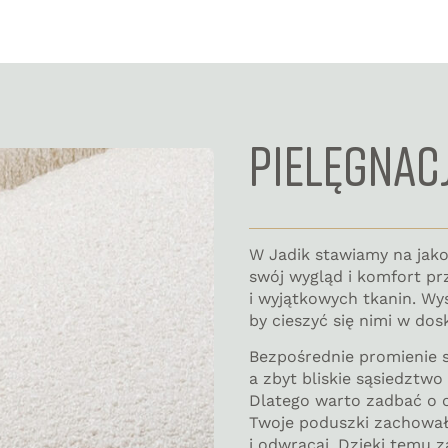
PIELĘGNAC
W Jadik stawiamy na jak
swój wygląd i komfort pr
i wyjątkowych tkanin. Wys
by cieszyć się nimi w dos
Bezpośrednie promienie 
a zbyt bliskie sąsiedztw
Dlatego warto zadbać o 
Twoje poduszki zachowały
i odwracaj. Dzięki temu 