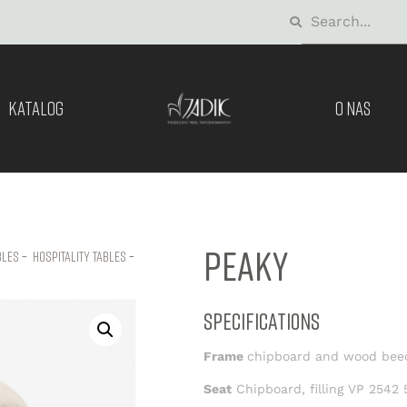
KATALOG
O NAS
PEAKY
bles
–
hospitality tables
–
SPECIFICATIONS
Frame
chipboard and wood bee
Seat
Chipboard, filling VP 2542