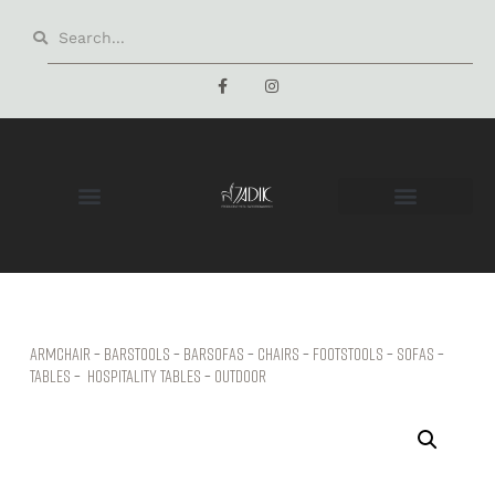
Armchair
–
Barstools
–
Barsofas
–
Chairs
–
Footstools
–
Sofas
–
Tables
–
hospitality tables
–
Outdoor