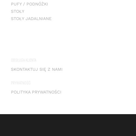
PUFY / PODNÓŻKI
STOŁY
STOŁY JADALNIANE
OBSŁUGA KLIENTA
SKONTAKTUJ SIĘ Z NAMI
PRYWATNOŚĆ
POLITYKA PRYWATNOŚCI