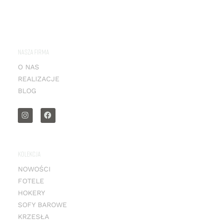
NASZA FIRMA
O NAS
REALIZACJE
BLOG
KOLEKCJA
NOWOŚCI
FOTELE
HOKERY
SOFY BAROWE
KRZESŁA