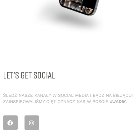
LET'S GET SOCIAL
ŚLEDŹ NASZE KANAŁY W SOCIAL MEDIA I BĄDŹ NA BIEŻĄCO!
ZAINSPIROWALIŚMY CIĘ? OZNACZ NAS W POŚCIE
#JADIK
.