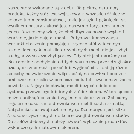
Nasze stoły wykonane są z dębu. To piękny, naturalny
produkt. Każdy stół jest wyjątkowy, a wszelkie różnice w
kolorze lub niedoskonałości, takie jak sęki i pęknięcia, są
wynikiem natury. Jakość jest naszym priorytetem numer
jeden. Rozumiemy więc, że chciałbyś zachować wygląd i
wrażenie, jakie dają ci meble. Rutynowa konserwacja i
warunki otoczenia pomagają utrzymać stół w idealnym
stanie. Idealny klimat dla drewnianych mebli nie jest zbyt
suchy, a zwłaszcza zbyt gorący. Gdy stół jest narażony na
ekstremalne odchylenia od tych warunków przez długi okres
czasu, drewno może pękać lub wyginać się. Istnieją różne
sposoby na zwiększenie wilgotności, na przykład poprzez
umieszczenie roślin w pomieszczeniu lub użycie nawilżacza
powietrza. Nigdy nie stawiaj mebli bezpośrednio obok
systemu grzewczego lub innych źródeł ciepła. W ten sposób
można uniknąć pękania i wyginania się drewna. Zalecamy
regularne odkurzanie drewnianych mebli suchą szmatką.
Natychmiast usuwaj rozlane płyny. Dostępnych jest kilka
środków czyszczących do konserwacji drewnianych stołów.
Do stołów dębowych należy używać wyłącznie produktów
wykończonych matowym lakierem.