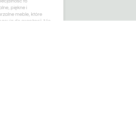
ecjalność to
lne, piękne i
rzalne meble, które
pasują do aranżacji. Nie
 który z nich się
wać? Sprawdź trzy
iej oryginalne
RE »
5
SZĄ PASJĄ SĄ MEBLE WYSO