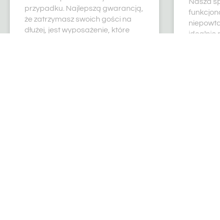
Nasza sp
przypadku. Najlepszą gwarancją,
funkcjona
że zatrzymasz swoich gości na
niepowta
dłużej, jest wyposażenie, które
idealnie 
zdumiewa komfortem, jakością
wiesz, na
zdecydo
najbardz
READ MORE »
READ MO
14/01/2025
14/01/202
"NA