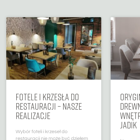
FOTELE I KRZESŁA DO
ORYGI
RESTAURACJI – NASZE
DREWN
REALIZACJE
WNĘTR
JADIK
Wybór foteli i krzeseł do
restauracji nie może być dziełem